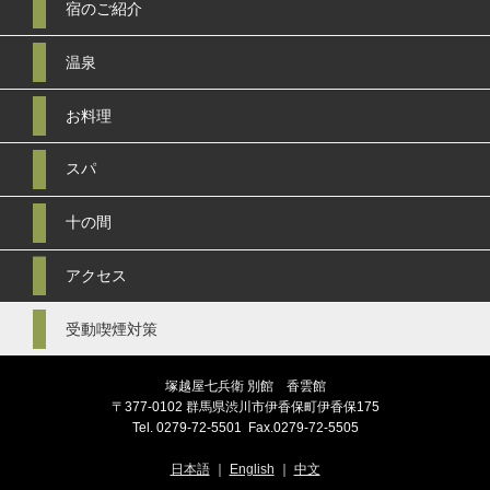
宿のご紹介
温泉
お料理
スパ
十の間
アクセス
受動喫煙対策
塚越屋七兵衛 別館 香雲館
〒377-0102 群馬県渋川市伊香保町伊香保175
Tel.
0279-72-5501
Fax.0279-72-5505
日本語
｜
English
｜
中文