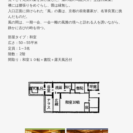
襖には腰張りをめぐらし、畳は縁無し。
入口正面に掛けられた「風」の書は、京都の前衛書家が、名筆良寛に挑
んだものだ。
風の間は、一期一会、一会一離の風雅の境へと訪れる人を誘いながら、
静かに古びの時を待つ。
部屋タイプ：和室
広さ：50～55平米
定員：1～3名
階数： 2階
間取り：和室１０帖＋書院＋露天風呂付