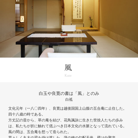
白玉や良寛の書は「風」とのみ
白祗
文化元年（一八〇四年）、良寛は越後国国上山腹の五合庵に止住した。
四十八歳の時である。
方丈記の昔から、草の庵を結び、花鳥諷詠に生きた世捨人たちの歩み
は、私たちが折に触れて偲ぶべき日本文化の水脈となって流れている。
風の間は、五合庵を想って造られた。
荒々しく丸太の梁を掛け渡した、蒲の穂の勾配天井。壁は白聚楽。