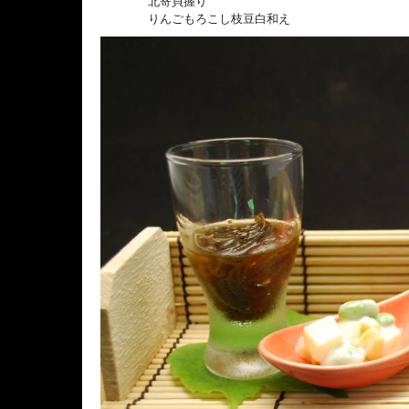
北寄貝握り
りんごもろこし枝豆白和え