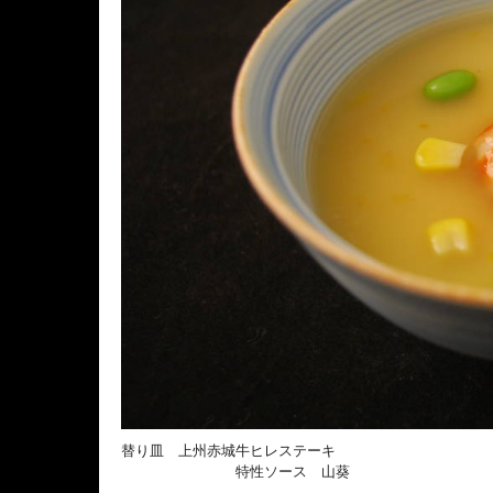
替り皿 上州赤城牛ヒレステーキ
特性ソース 山葵