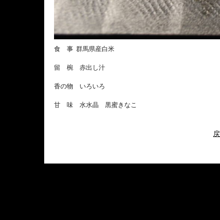
食 事 群馬県産白米
留 椀 赤出し汁
香の物 いろいろ
甘 味 水水晶 黒蜜きなこ
戻