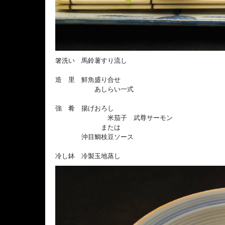
箸洗い 馬鈴薯すり流し
造 里 鮮魚盛り合せ
あしらい一式
強 肴 揚げおろし
米茄子 武尊サーモン
または
沖目鯛枝豆ソース
冷し鉢 冷製玉地蒸し