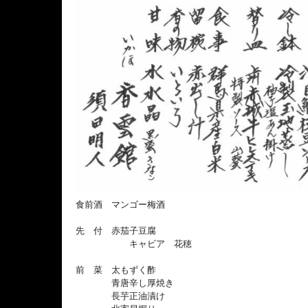
食前酒 マンゴー梅酒
先 付 赤茄子豆腐
キャビア 花穂
前 菜 太もずく酢
青唐辛し厚焼き
長芋正油漬け